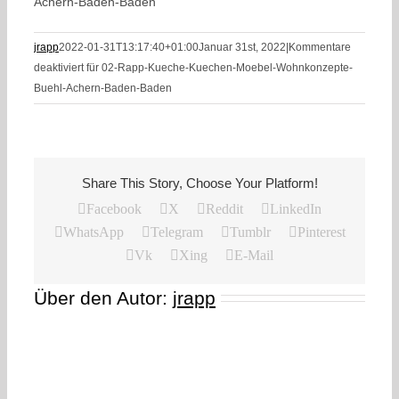
Achern-Baden-Baden
jrapp
2022-01-31T13:17:40+01:00
Januar 31st, 2022
|
Kommentare
deaktiviert
für 02-Rapp-Kueche-Kuechen-Moebel-Wohnkonzepte-
Buehl-Achern-Baden-Baden
Share This Story, Choose Your Platform!
Facebook
X
Reddit
LinkedIn
WhatsApp
Telegram
Tumblr
Pinterest
Vk
Xing
E-Mail
Über den Autor:
jrapp