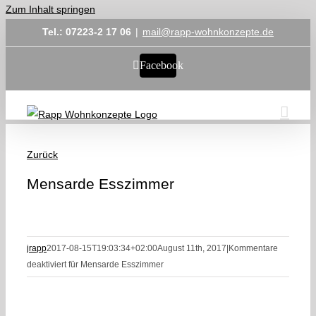
Zum Inhalt springen
Tel.: 07223-2 17 06
|
mail@rapp-wohnkonzepte.de
Facebook
Zurück
Mensarde Esszimmer
jrapp
2017-08-15T19:03:34+02:00
August 11th, 2017
|
Kommentare
deaktiviert
für Mensarde Esszimmer