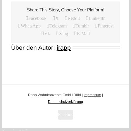
Share This Story, Choose Your Platform!
Facebook
X
Reddit
LinkedIn
WhatsApp
Telegram
Tumblr
Pinterest
Vk
Xing
E-Mail
Über den Autor:
jrapp
Rapp Wohnkonzepte GmbH Bühl |
Impressum
|
Datenschutzerklärung
Facebook